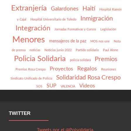
Extranjería
Haití
Galardones
Hospital Ramón
Inmigración
y Cajal
Hospital Universitario de Toledo
Integración
Jornadas Formativas y Cursos
Legislación
Menores
mensajeros de la paz
MOS nos une
Nota
de prensa
noticias
Noticias junio 2022
Partido solidario
Paul Alone
Policia Solidaria
Premios
policía solidara
Regalos
Proyectos
Premios Rosa Crespo
Reuniones
Solidaridad Rosa Crespo
Sindicato Unificado de Policía
SUP
Videos
SOS
VALENCIA
TWITTER
Tweets por el @Polsolidaria.