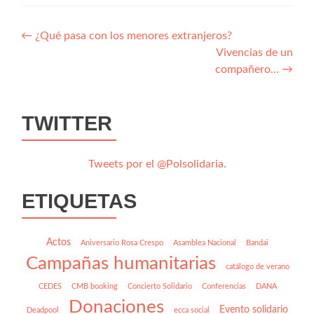
Navegación
←
¿Qué pasa con los menores extranjeros?
Vivencias de un
de
compañero…
→
entradas
TWITTER
Tweets por el @Polsolidaria.
ETIQUETAS
Actos
Aniversario Rosa Crespo
Asamblea Nacional
Bandai
Campañas humanitarias
catálogo de verano
CEDES
CMB booking
Concierto Solidario
Conferencias
DANA
Donaciones
Evento solidario
Deadpool
ecca social