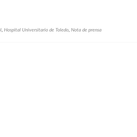
Y
LA
ONG
POLICÍA
SOLIDARIA
l
,
Hospital Universitario de Toledo
,
Nota de prensa
LLEVAN
A
CABO
UNA
ENTREGA
DE
JUGUETES
EN
LA
UNIDAD
PEDIÁTRICA
DEL
HOSPITAL
UNIVERSITARIO
DE
TOLEDO