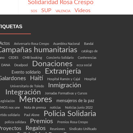
Solidaridad Rosa Crespo
SUP
Videos
SOS
VALENCIA
TIQUETAS
Actos
Aniversario Rosa Crespo
Asamblea Nacional
Bandai
Campañas humanitarias
catálogo de
ano
CEDES
CMB booking
Concierto Solidario
Conferencias
Donaciones
DANA
Deadpool
ecca social
Extranjería
Evento solidario
Haití
Galardones
Hospital Ramón y Cajal
Hospital
Inmigración
Universitario de Toledo
Integración
Jornadas Formativas y Cursos
Menores
mensajeros de la paz
Legislación
MOS nos une
Nota de prensa
noticias
Noticias junio 2022
Policia Solidaria
rtido solidario
Paul Alone
Premios
policía solidara
Premios Rosa Crespo
Regalos
Proyectos
Reuniones
Sindicato Unificado