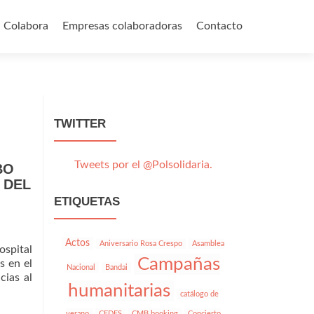
Colabora
Empresas colaboradoras
Contacto
TWITTER
Tweets por el @Polsolidaria.
BO
 DEL
ETIQUETAS
Actos
Aniversario Rosa Crespo
Asamblea
ospital
Campañas
s en el
Nacional
Bandai
cias al
humanitarias
catálogo de
verano
CEDES
CMB booking
Concierto