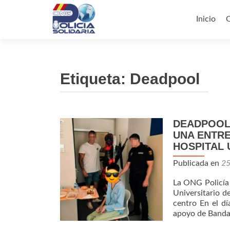
Ir
al
Inicio
contenid
Etiqueta:
Deadpool
DEADPOOL 
UNA ENTRE
HOSPITAL 
Publicada en
25
La ONG Policía 
Universitario d
centro En el dí
apoyo de Bandai