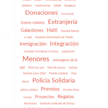
Solidario
Conferencias
DANA
Deadpool
Donaciones
ecca social
Extranjería
Evento solidario
Haití
Galardones
Hospital Ramón
y Cajal
Hospital Universitario de Toledo
Integración
Inmigración
Jornadas Formativas y Cursos
Legislación
Menores
mensajeros de la
paz
MOS nos une
Nota de prensa
noticias
Noticias junio 2022
Partido solidario
Paul
Policia Solidaria
Alone
Premios
policía solidara
Premios Rosa
Regalos
Proyectos
Crespo
Reuniones
Sindicato Unificado de Policía