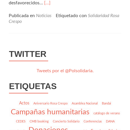
Leer
desfavorecidos…
[…]
másPremio
a
Publicada en
Noticias
Etiquetado con
Solidaridad Rosa
la
Crespo
Solidaridad
Rosa
Crespo
TWITTER
Tweets por el @Polsolidaria.
ETIQUETAS
Actos
Aniversario Rosa Crespo
Asamblea Nacional
Bandai
Campañas humanitarias
catálogo de verano
CEDES
CMB booking
Concierto Solidario
Conferencias
DANA