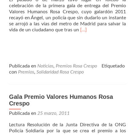
celebración de la primera gala de entrega del Premio
Valores Humanos Rosa Crespo, cuyo galardón 2011
recayó en Ángel, un policía que sin dudarlo un instante
se arrojó a las vías del metro de Madrid para salvar la
Leer
vida de un ciudadano que tras un
[…]
másGracias
a
todos
por
hacer
de
Publicada en
Noticias
,
Premios Rosa Crespo
Etiquetado
la
con
Premios
,
Solidaridad Rosa Crespo
Gala
de
entrega
Gala Premio Valores Humanos Rosa
del
Premio
Crespo
un
Publicada en
25 marzo, 2011
acto
especial
Lectura Resolución de la Junta Directiva de la ONG
Policía Soldiaria por la que se crea el premio a los