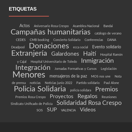
ETIQUETAS
Actos
Aniversario Rosa Crespo
Asamblea Nacional
Bandai
Campañas humanitarias
catálogo de verano
CEDES
CMB booking
Concierto Solidario
Conferencias
DANA
Donaciones
Evento solidario
Deadpool
ecca social
Extranjería
Haití
Galardones
Hospital Ramón
Inmigración
y Cajal
Hospital Universitario de Toledo
Integración
Jornadas Formativas y Cursos
Legislación
Menores
mensajeros de la paz
MOS nos une
Nota
de prensa
noticias
Noticias junio 2022
Partido solidario
Paul Alone
Policia Solidaria
Premios
policía solidara
Regalos
Proyectos
Premios Rosa Crespo
Reuniones
Solidaridad Rosa Crespo
Sindicato Unificado de Policía
SUP
Videos
SOS
VALENCIA