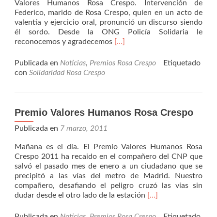
Valores Humanos Rosa Crespo. Intervención de
Federico, marido de Rosa Crespo, quien en un acto de
valentía y ejercicio oral, pronunció un discurso siendo
él sordo. Desde la ONG Policía Solidaria le
Leer
reconocemos y agradecemos
[…]
másGala
Premio
Publicada en
Noticias
,
Premios Rosa Crespo
Etiquetado
Valores
con
Solidaridad Rosa Crespo
Humanos
Rosa
Crespo
Premio Valores Humanos Rosa Crespo
Publicada en
7 marzo, 2011
Mañana es el día. El Premio Valores Humanos Rosa
Crespo 2011 ha recaido en el compañero del CNP que
salvó el pasado mes de enero a un ciudadano que se
precipitó a las vías del metro de Madrid. Nuestro
compañero, desafiando el peligro cruzó las vías sin
Leer
dudar desde el otro lado de la estación
[…]
másPremio
Valores
Publicada en
Noticias
,
Premios Rosa Crespo
Etiquetado