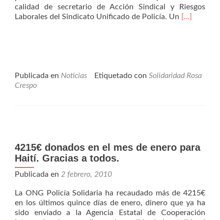
calidad de secretario de Acción Sindical y Riesgos
Leer
Laborales del Sindicato Unificado de Policía. Un
[…]
másRosa
Crespo
es
homenajea
en
la
Publicada en
Noticias
Etiquetado con
Solidaridad Rosa
Moncloa
Crespo
4215€ donados en el mes de enero para
Haití. Gracias a todos.
Publicada en
2 febrero, 2010
La ONG Policía Solidaria ha recaudado más de 4215€
en los últimos quince días de enero, dinero que ya ha
sido enviado a la Agencia Estatal de Cooperación