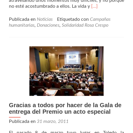
atravesando unos momentos muy difíciles, y no porque
Leer
no esté acostumbrado a ellos. La vida y
[…]
másSolicitando
ayuda
Publicada en
Noticias
Etiquetado con
Campañas
para
humanitarias
,
Donaciones
,
Solidaridad Rosa Crespo
policía
con
hijo
gravemente
enfermos
Gracias a todos por hacer de la Gala de
entrega del Premio un acto especial
Publicada en
31 marzo, 2011
El pasado 8 de marzo tuvo lugar en Toledo la