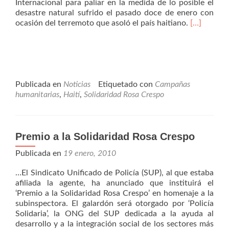
Internacional para paliar en la medida de lo posible el
desastre natural sufrido el pasado doce de enero con
Leer
ocasión del terremoto que asoló el país haitiano.
[…]
más4215€
donados
en
el
mes
de
Publicada en
Noticias
Etiquetado con
Campañas
enero
humanitarias
,
Haití
,
Solidaridad Rosa Crespo
para
Haití.
Gracias
Premio a la Solidaridad Rosa Crespo
a
todos.
Publicada en
19 enero, 2010
…El Sindicato Unificado de Policía (SUP), al que estaba
afiliada la agente, ha anunciado que instituirá el
‘Premio a la Solidaridad Rosa Crespo’ en homenaje a la
subinspectora. El galardón será otorgado por ‘Policía
Solidaria’, la ONG del SUP dedicada a la ayuda al
desarrollo y a la integración social de los sectores más