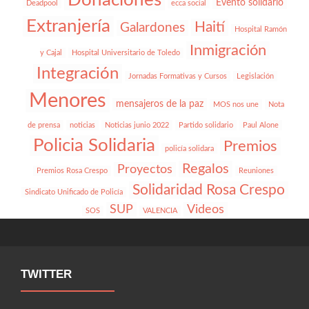
Donaciones
Evento solidario
Deadpool
ecca social
Extranjería
Haití
Galardones
Hospital Ramón
Inmigración
y Cajal
Hospital Universitario de Toledo
Integración
Jornadas Formativas y Cursos
Legislación
Menores
mensajeros de la paz
MOS nos une
Nota
de prensa
noticias
Noticias junio 2022
Partido solidario
Paul Alone
Policia Solidaria
Premios
policía solidara
Regalos
Proyectos
Premios Rosa Crespo
Reuniones
Solidaridad Rosa Crespo
Sindicato Unificado de Policía
SUP
Videos
SOS
VALENCIA
TWITTER