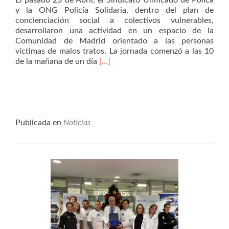
El pasado 23 de Abril, el Sindicato Unificado de Políca
y la ONG Policía Solidaria, dentro del plan de
concienciación social a colectivos vulnerables,
desarrollaron una actividad en un espacio de la
Comunidad de Madrid orientado a las personas
víctimas de malos tratos. La jornada comenzó a las 10
Leer
de la mañana de un día
[…]
másJamás
estaréis
solas.
Publicada en
Noticias