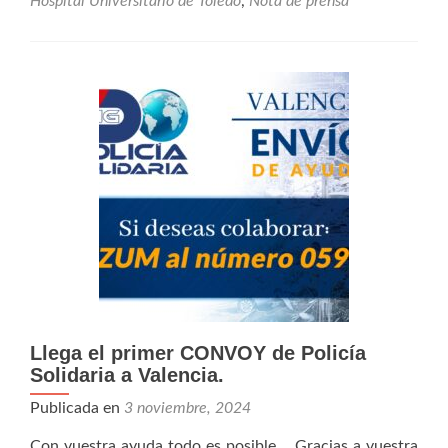
A
Hospital Universitario de Toledo
,
Nota de prensa
CA
UN
ENT
DE
JUG
EN
LA
UN
PED
DEL
HOS
UNI
DE
TO
Llega el primer CONVOY de Policía
Solidaria a Valencia.
Publicada en
3 noviembre, 2024
Con vuestra ayuda todo es posible. Gracias a vuestra