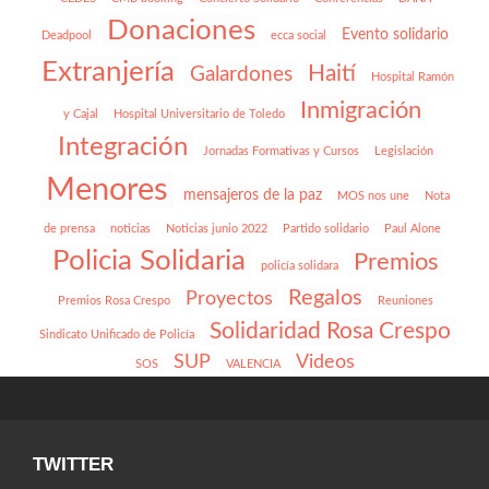
Donaciones
Evento solidario
Deadpool
ecca social
Extranjería
Haití
Galardones
Hospital Ramón
Inmigración
y Cajal
Hospital Universitario de Toledo
Integración
Jornadas Formativas y Cursos
Legislación
Menores
mensajeros de la paz
MOS nos une
Nota
de prensa
noticias
Noticias junio 2022
Partido solidario
Paul Alone
Policia Solidaria
Premios
policía solidara
Regalos
Proyectos
Premios Rosa Crespo
Reuniones
Solidaridad Rosa Crespo
Sindicato Unificado de Policía
SUP
Videos
SOS
VALENCIA
TWITTER