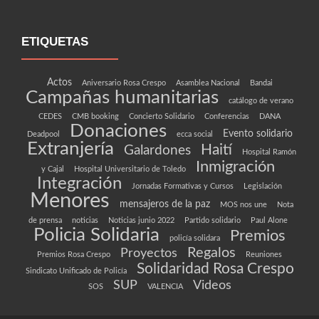
ETIQUETAS
Actos
Aniversario Rosa Crespo
Asamblea Nacional
Bandai
Campañas humanitarias
catálogo de verano
CEDES
CMB booking
Concierto Solidario
Conferencias
DANA
Donaciones
Evento solidario
Deadpool
ecca social
Extranjería
Haití
Galardones
Hospital Ramón
Inmigración
y Cajal
Hospital Universitario de Toledo
Integración
Jornadas Formativas y Cursos
Legislación
Menores
mensajeros de la paz
MOS nos une
Nota
de prensa
noticias
Noticias junio 2022
Partido solidario
Paul Alone
Policia Solidaria
Premios
policía solidara
Regalos
Proyectos
Premios Rosa Crespo
Reuniones
Solidaridad Rosa Crespo
Sindicato Unificado de Policía
SUP
Videos
SOS
VALENCIA