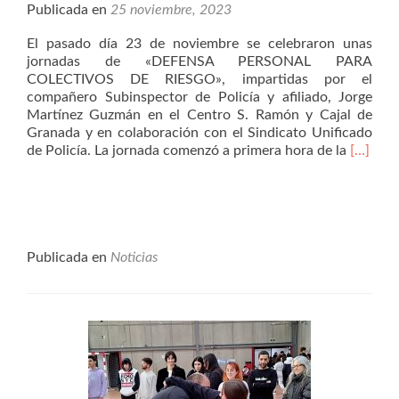
Publicada en
25 noviembre, 2023
El pasado día 23 de noviembre se celebraron unas
jornadas de «DEFENSA PERSONAL PARA
COLECTIVOS DE RIESGO», impartidas por el
compañero Subinspector de Policía y afiliado, Jorge
Martínez Guzmán en el Centro S. Ramón y Cajal de
Granada y en colaboración con el Sindicato Unificado
Leer
de Policía. La jornada comenzó a primera hora de la
[…]
más25
–
NO
HAY
EXCUS
para
Publicada en
Noticias
la
violenci
contras
las
mujeres
y
niñas