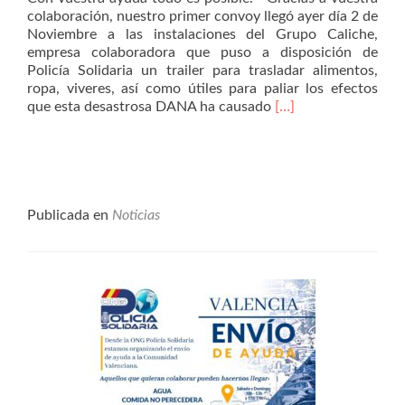
colaboración, nuestro primer convoy llegó ayer día 2 de
Noviembre a las instalaciones del Grupo Caliche,
empresa colaboradora que puso a disposición de
Policía Solidaria un trailer para trasladar alimentos,
ropa, viveres, así como útiles para paliar los efectos
Leer
que esta desastrosa DANA ha causado
[…]
másLlega
el
primer
CONVOY
de
Policía
Publicada en
Noticias
Solidaria
a
Valencia.