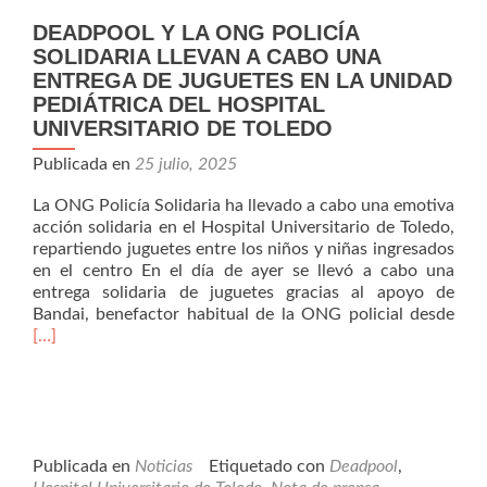
DEADPOOL Y LA ONG POLICÍA
SOLIDARIA LLEVAN A CABO UNA
ENTREGA DE JUGUETES EN LA UNIDAD
PEDIÁTRICA DEL HOSPITAL
UNIVERSITARIO DE TOLEDO
Publicada en
25 julio, 2025
La ONG Policía Solidaria ha llevado a cabo una emotiva
acción solidaria en el Hospital Universitario de Toledo,
repartiendo juguetes entre los niños y niñas ingresados
en el centro En el día de ayer se llevó a cabo una
entrega solidaria de juguetes gracias al apoyo de
Leer
Bandai, benefactor habitual de la ONG policial desde
má
[…]
Y
LA
ON
POL
SOL
LLE
Publicada en
Noticias
Etiquetado con
Deadpool
,