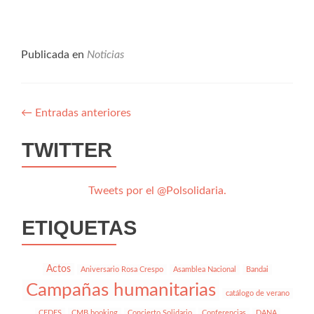
PARA
COLECTIVOS
DE
RIESGO
Publicada en
Noticias
←
Entradas anteriores
TWITTER
Tweets por el @Polsolidaria.
ETIQUETAS
Actos
Aniversario Rosa Crespo
Asamblea Nacional
Bandai
Campañas humanitarias
catálogo de verano
CEDES
CMB booking
Concierto Solidario
Conferencias
DANA