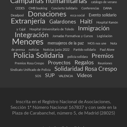
Campañas humanitarias
catálogo de verano
CEDES
CMB booking
Concierto Solidario
Conferencias
DANA
Donaciones
Evento solidario
Deadpool
ecca social
Extranjería
Haití
Galardones
Hospital Ramón
Inmigración
y Cajal
Hospital Universitario de Toledo
Integración
Jornadas Formativas y Cursos
Legislación
Menores
mensajeros de la paz
MOS nos une
Nota
de prensa
noticias
Noticias junio 2022
Partido solidario
Paul Alone
Policia Solidaria
Premios
policía solidara
Regalos
Proyectos
Premios Rosa Crespo
Reuniones
Solidaridad Rosa Crespo
Sindicato Unificado de Policía
SUP
Videos
SOS
VALENCIA
Inscrita en el Registro Nacional de Asociaciones,
Sección 1ª Número Nacional 167837 y con sede en la
Plaza de Carabanchel, número 5, de Madrid (28025)