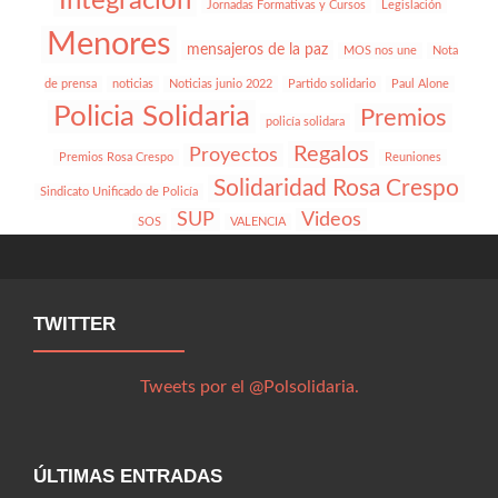
Integración
Jornadas Formativas y Cursos
Legislación
Menores
mensajeros de la paz
MOS nos une
Nota
de prensa
noticias
Noticias junio 2022
Partido solidario
Paul Alone
Policia Solidaria
Premios
policía solidara
Regalos
Proyectos
Premios Rosa Crespo
Reuniones
Solidaridad Rosa Crespo
Sindicato Unificado de Policía
SUP
Videos
SOS
VALENCIA
TWITTER
Tweets por el @Polsolidaria.
ÚLTIMAS ENTRADAS