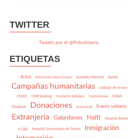
vs
FAMOSOS
TWITTER
Tweets por el @Polsolidaria.
ETIQUETAS
Actos
Aniversario Rosa Crespo
Asamblea Nacional
Bandai
Campañas humanitarias
catálogo de verano
CEDES
CMB booking
Concierto Solidario
Conferencias
DANA
Donaciones
Evento solidario
Deadpool
ecca social
Extranjería
Haití
Galardones
Hospital Ramón
Inmigración
y Cajal
Hospital Universitario de Toledo