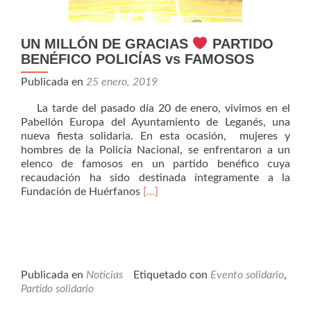
UN MILLÓN DE GRACIAS
PARTIDO
BENÉFICO POLICÍAS vs FAMOSOS
Publicada en
25 enero, 2019
La tarde del pasado día 20 de enero, vivimos en el
Pabellón Europa del Ayuntamiento de Leganés, una
nueva fiesta solidaria. En esta ocasión, mujeres y
hombres de la Policía Nacional, se enfrentaron a un
elenco de famosos en un partido benéfico cuya
recaudación ha sido destinada íntegramente a la
Leer
Fundación de Huérfanos
[…]
másUN
MILLÓN
DE
GRACIAS
PARTIDO
Publicada en
Noticias
Etiquetado con
Evento solidario
,
BENÉFICO
Partido solidario
POLICÍAS