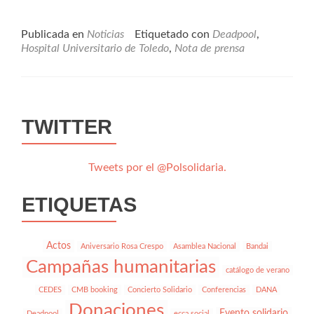
POL
SOL
LLE
Publicada en
Noticias
Etiquetado con
Deadpool
,
A
Hospital Universitario de Toledo
,
Nota de prensa
CA
UN
ENT
DE
JUG
TWITTER
EN
LA
UN
Tweets por el @Polsolidaria.
PED
DEL
ETIQUETAS
HOS
UNI
DE
TO
Actos
Aniversario Rosa Crespo
Asamblea Nacional
Bandai
Campañas humanitarias
catálogo de verano
CEDES
CMB booking
Concierto Solidario
Conferencias
DANA
Donaciones
Evento solidario
Deadpool
ecca social