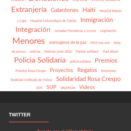
Extranjería
Haití
Galardones
Hospital Ramón
Inmigración
y Cajal
Hospital Universitario de Toledo
Integración
Jornadas Formativas y Cursos
Legislación
Menores
mensajeros de la paz
MOS nos une
Nota
de prensa
noticias
Noticias junio 2022
Partido solidario
Paul Alone
Policia Solidaria
Premios
policía solidara
Regalos
Proyectos
Premios Rosa Crespo
Reuniones
Solidaridad Rosa Crespo
Sindicato Unificado de Policía
SUP
Videos
SOS
VALENCIA
TWITTER