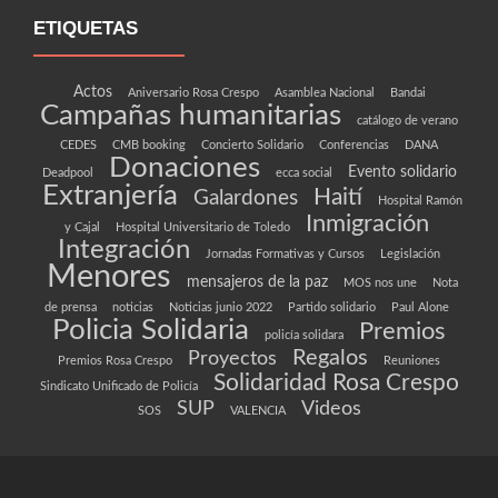
ETIQUETAS
Actos
Aniversario Rosa Crespo
Asamblea Nacional
Bandai
Campañas humanitarias
catálogo de verano
CEDES
CMB booking
Concierto Solidario
Conferencias
DANA
Donaciones
Evento solidario
Deadpool
ecca social
Extranjería
Haití
Galardones
Hospital Ramón
Inmigración
y Cajal
Hospital Universitario de Toledo
Integración
Jornadas Formativas y Cursos
Legislación
Menores
mensajeros de la paz
MOS nos une
Nota
de prensa
noticias
Noticias junio 2022
Partido solidario
Paul Alone
Policia Solidaria
Premios
policía solidara
Regalos
Proyectos
Premios Rosa Crespo
Reuniones
Solidaridad Rosa Crespo
Sindicato Unificado de Policía
SUP
Videos
SOS
VALENCIA