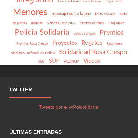
Integración
Jornadas Formativas y Cursos
Legislación
Menores
mensajeros de la paz
MOS nos une
Nota
de prensa
noticias
Noticias junio 2022
Partido solidario
Paul Alone
Policia Solidaria
Premios
policía solidara
Regalos
Proyectos
Premios Rosa Crespo
Reuniones
Solidaridad Rosa Crespo
Sindicato Unificado de Policía
SUP
Videos
SOS
VALENCIA
TWITTER
Tweets por el @Polsolidaria.
ÚLTIMAS ENTRADAS