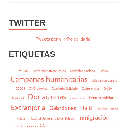
TWITTER
Tweets por el @Polsolidaria.
ETIQUETAS
Actos
Aniversario Rosa Crespo
Asamblea Nacional
Bandai
Campañas humanitarias
catálogo de verano
CEDES
CMB booking
Concierto Solidario
Conferencias
DANA
Donaciones
Evento solidario
Deadpool
ecca social
Extranjería
Haití
Galardones
Hospital Ramón
Inmigración
y Cajal
Hospital Universitario de Toledo