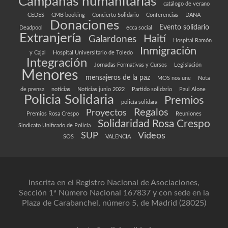
Campañas humanitarias
catálogo de verano
CEDES
CMB booking
Concierto Solidario
Conferencias
DANA
Donaciones
Evento solidario
Deadpool
ecca social
Extranjería
Haití
Galardones
Hospital Ramón
Inmigración
y Cajal
Hospital Universitario de Toledo
Integración
Jornadas Formativas y Cursos
Legislación
Menores
mensajeros de la paz
MOS nos une
Nota
de prensa
noticias
Noticias junio 2022
Partido solidario
Paul Alone
Policia Solidaria
Premios
policía solidara
Regalos
Proyectos
Premios Rosa Crespo
Reuniones
Solidaridad Rosa Crespo
Sindicato Unificado de Policía
SUP
Videos
SOS
VALENCIA
Inscrita en el Registro Nacional de Asociaciones,
Sección 1ª Número Nacional 167837 y con sede en la
Plaza de Carabanchel, número 5, de Madrid (28025)