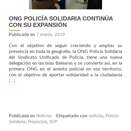
ONG POLICÍA SOLIDARIA CONTINÚA
CON SU EXPANSIÓN
Publicada en
7 marzo, 2019
Con el objetivo de seguir creciendo y ampliar su
presencia en toda la geografía, la ONG Policía Solidaria
del Sindicato Unificado de Policía, tiene una nueva
delegación en las Islas Baleares y se convierte así, en la
primera ONG en el ámbito policial en ese territorio,
Leer
con el objetivo de aportar solidaridad a la ciudadanía
má
[…]
POL
SOL
CO
CO
SU
EXP
Publicada en
Noticias
Etiquetado con
noticias
,
Policia
Solidaria
,
Proyectos
,
SUP