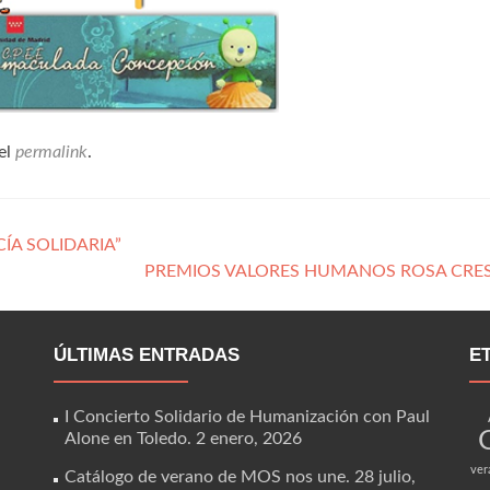
el
permalink
.
ÍA SOLIDARIA”
PREMIOS VALORES HUMANOS ROSA CR
ÚLTIMAS ENTRADAS
E
I Concierto Solidario de Humanización con Paul
Alone en Toledo.
2 enero, 2026
ver
Catálogo de verano de MOS nos une.
28 julio,