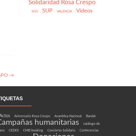
Solidaridad Rosa Crespo
SUP
Videos
SOS
VALENCIA
ESPO
→
TIQUETAS
Actos
Aniversario Rosa Crespo
Asamblea Nacional
Bandai
Campañas humanitarias
catálogo de
ano
CEDES
CMB booking
Concierto Solidario
Conferencias