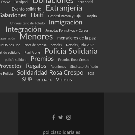
Donaciones
DANA
Deadpool
ecca social
Extranjería
Evento solidario
Haití
Galardones
Hospital Ramón y Cajal
Hospital
Inmigración
Universitario de Toledo
Integración
Jornadas Formativas y Cursos
Menores
mensajeros de la paz
Legislación
MOS nos une
Nota de prensa
noticias
Noticias junio 2022
Policia Solidaria
rtido solidario
Paul Alone
Premios
policía solidara
Premios Rosa Crespo
Regalos
Proyectos
Reuniones
Sindicato Unificado
Solidaridad Rosa Crespo
e Policía
SOS
SUP
Videos
VALENCIA
Enlace
Enlace
Enlace
de
de
de
Facebook
Twitter
instagram
policiasolidaria.es