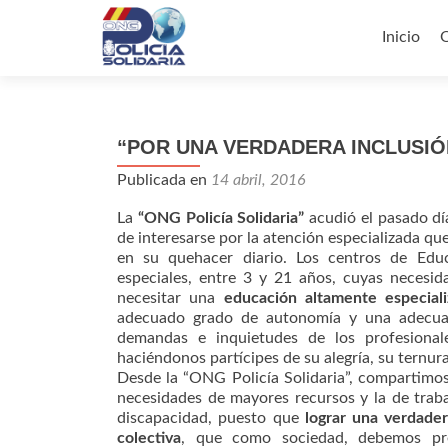
Ir
al
Inicio
contenid
“POR UNA VERDADERA INCLUSIÓ
Publicada en
14 abril, 2016
La
“ONG Policía Solidaria”
acudió el pasado d
de interesarse por la atención especializada q
en su quehacer diario. Los centros de Educ
especiales, entre 3 y 21 años, cuyas necesid
necesitar una
educación altamente especiali
adecuado grado de autonomía y una adecuada
demandas e inquietudes de los profesional
haciéndonos partícipes de su alegría, su ternur
Desde la “ONG Policía Solidaria”, compartimos 
necesidades de mayores recursos y la de traba
discapacidad, puesto que
lograr una verdader
colectiva
, que como sociedad, debemos pre