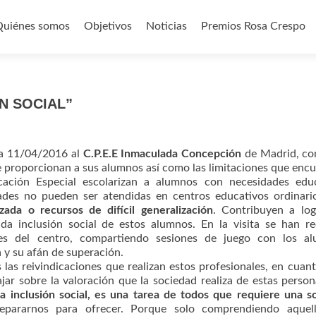
Quiénes somos
Objetivos
Noticias
Premios Rosa Crespo
o
N SOCIAL”
ía 11/04/2016 al
C.P.E.E Inmaculada Concepción
de Madrid, con
ue proporcionan a sus alumnos así como las limitaciones que enc
ación Especial escolarizan a alumnos con necesidades educ
ades no pueden ser atendidas en centros educativos ordinari
zada o recursos de difícil generalización
. Contribuyen a log
 inclusión social de estos alumnos. En la visita se han re
es del centro, compartiendo sesiones de juego con los al
a y su afán de superación.
las reivindicaciones que realizan estos profesionales, en cuant
jar sobre la valoración que la sociedad realiza de estas perso
a inclusión social, es una tarea de todos que requiere una s
pararnos para ofrecer. Porque solo comprendiendo aquel