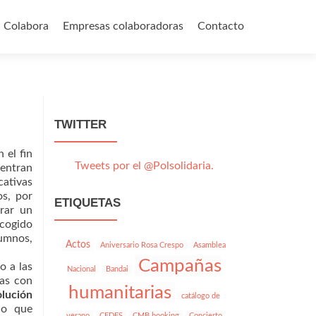
Colabora
Empresas colaboradoras
Contacto
TWITTER
 el fin
Tweets por el @Polsolidaria.
uentran
ativas
os, por
ETIQUETAS
rar un
cogido
umnos,
Actos
Aniversario Rosa Crespo
Asamblea
Campañas
o a las
Nacional
Bandai
nas con
humanitarias
olución
catálogo de
lo que
verano
CEDES
CMB booking
Concierto