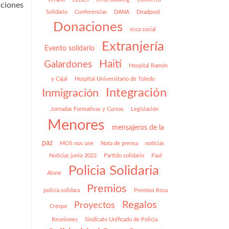
ciones
Solidario
Conferencias
DANA
Deadpool
Donaciones
ecca social
Extranjería
Evento solidario
Haití
Galardones
Hospital Ramón
y Cajal
Hospital Universitario de Toledo
Integración
Inmigración
Jornadas Formativas y Cursos
Legislación
Menores
mensajeros de la
paz
MOS nos une
Nota de prensa
noticias
Noticias junio 2022
Partido solidario
Paul
Policia Solidaria
Alone
Premios
policía solidara
Premios Rosa
Regalos
Proyectos
Crespo
Reuniones
Sindicato Unificado de Policía