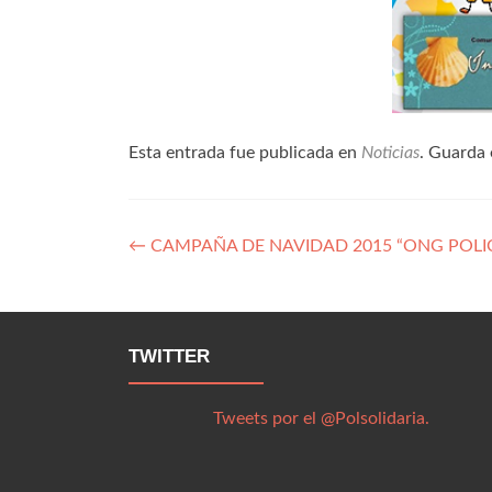
Esta entrada fue publicada en
Noticias
. Guarda 
Navegación
←
CAMPAÑA DE NAVIDAD 2015 “ONG POLIC
de
entradas
TWITTER
Tweets por el @Polsolidaria.