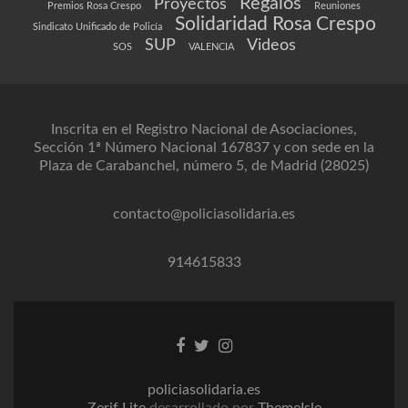
Regalos
Proyectos
Premios Rosa Crespo
Reuniones
Solidaridad Rosa Crespo
Sindicato Unificado de Policía
SUP
Videos
SOS
VALENCIA
Inscrita en el Registro Nacional de Asociaciones,
Sección 1ª Número Nacional 167837 y con sede en la
Plaza de Carabanchel, número 5, de Madrid (28025)
contacto@policiasolidaria.es
914615833
Enlace
Enlace
Enlace
de
de
de
Facebook
Twitter
instagram
policiasolidaria.es