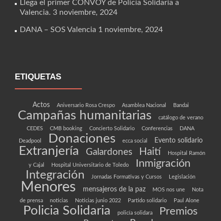
Llega el primer CONVOY de Policía Solidaria a
Valencia.
3 noviembre, 2024
DANA – SOS Valencia
1 noviembre, 2024
ETIQUETAS
Actos
Aniversario Rosa Crespo
Asamblea Nacional
Bandai
Campañas humanitarias
catálogo de verano
CEDES
CMB booking
Concierto Solidario
Conferencias
DANA
Donaciones
Evento solidario
Deadpool
ecca social
Extranjería
Haití
Galardones
Hospital Ramón
Inmigración
y Cajal
Hospital Universitario de Toledo
Integración
Jornadas Formativas y Cursos
Legislación
Menores
mensajeros de la paz
MOS nos une
Nota
de prensa
noticias
Noticias junio 2022
Partido solidario
Paul Alone
Policia Solidaria
Premios
policía solidara