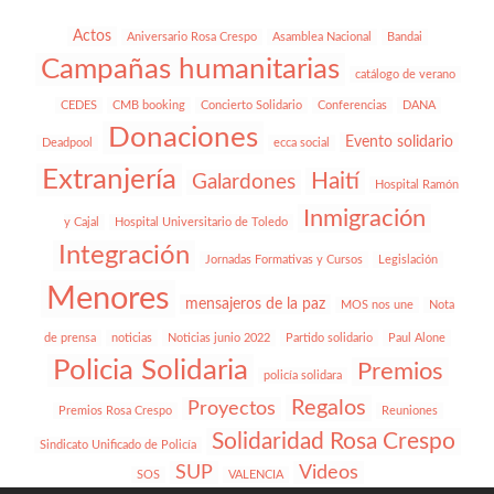
Actos
Aniversario Rosa Crespo
Asamblea Nacional
Bandai
Campañas humanitarias
catálogo de verano
CEDES
CMB booking
Concierto Solidario
Conferencias
DANA
Donaciones
Evento solidario
Deadpool
ecca social
Extranjería
Haití
Galardones
Hospital Ramón
Inmigración
y Cajal
Hospital Universitario de Toledo
Integración
Jornadas Formativas y Cursos
Legislación
Menores
mensajeros de la paz
MOS nos une
Nota
de prensa
noticias
Noticias junio 2022
Partido solidario
Paul Alone
Policia Solidaria
Premios
policía solidara
Regalos
Proyectos
Premios Rosa Crespo
Reuniones
Solidaridad Rosa Crespo
Sindicato Unificado de Policía
SUP
Videos
SOS
VALENCIA