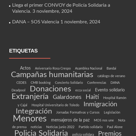
Llega el primer CONVOY de Policía Solidaria a
Valencia.
3 noviembre, 2024
DANA – SOS Valencia
1 noviembre, 2024
ETIQUETAS
Actos
Aniversario Rosa Crespo
Asamblea Nacional
Bandai
Campañas humanitarias
catálogo de verano
CEDES
CMB booking
Concierto Solidario
Conferencias
DANA
Donaciones
Evento solidario
Deadpool
ecca social
Extranjería
Haití
Galardones
Hospital Ramón
Inmigración
y Cajal
Hospital Universitario de Toledo
Integración
Jornadas Formativas y Cursos
Legislación
Menores
mensajeros de la paz
MOS nos une
Nota
de prensa
noticias
Noticias junio 2022
Partido solidario
Paul Alone
Policia Solidaria
Premios
policía solidara