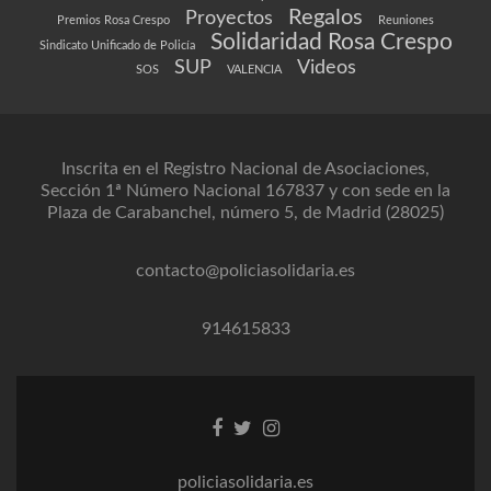
Regalos
Proyectos
Premios Rosa Crespo
Reuniones
Solidaridad Rosa Crespo
Sindicato Unificado de Policía
SUP
Videos
SOS
VALENCIA
Inscrita en el Registro Nacional de Asociaciones,
Sección 1ª Número Nacional 167837 y con sede en la
Plaza de Carabanchel, número 5, de Madrid (28025)
contacto@policiasolidaria.es
914615833
Enlace
Enlace
Enlace
de
de
de
Facebook
Twitter
instagram
policiasolidaria.es