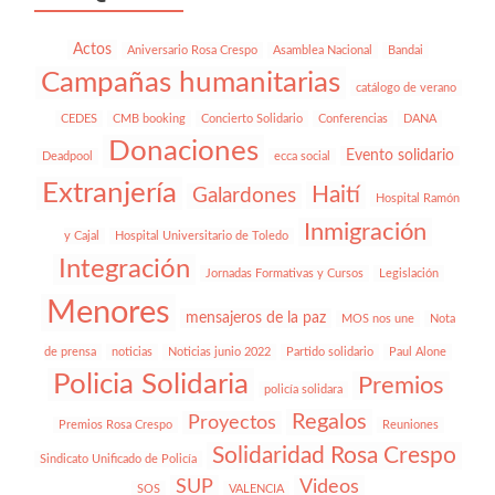
Actos
Aniversario Rosa Crespo
Asamblea Nacional
Bandai
Campañas humanitarias
catálogo de verano
CEDES
CMB booking
Concierto Solidario
Conferencias
DANA
Donaciones
Evento solidario
Deadpool
ecca social
Extranjería
Haití
Galardones
Hospital Ramón
Inmigración
y Cajal
Hospital Universitario de Toledo
Integración
Jornadas Formativas y Cursos
Legislación
Menores
mensajeros de la paz
MOS nos une
Nota
de prensa
noticias
Noticias junio 2022
Partido solidario
Paul Alone
Policia Solidaria
Premios
policía solidara
Regalos
Proyectos
Premios Rosa Crespo
Reuniones
Solidaridad Rosa Crespo
Sindicato Unificado de Policía
SUP
Videos
SOS
VALENCIA