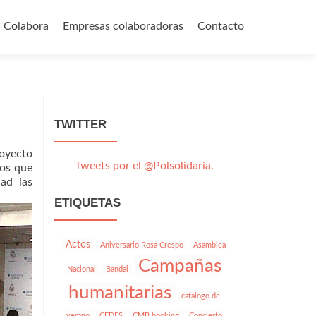
Colabora
Empresas colaboradoras
Contacto
TWITTER
royecto
Tweets por el @Polsolidaria.
ros que
ad las
ETIQUETAS
Actos
Aniversario Rosa Crespo
Asamblea
Campañas
Nacional
Bandai
humanitarias
catálogo de
verano
CEDES
CMB booking
Concierto