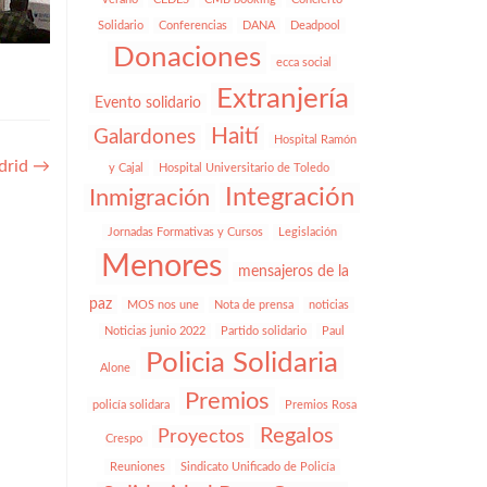
Solidario
Conferencias
DANA
Deadpool
Donaciones
ecca social
Extranjería
Evento solidario
Haití
Galardones
Hospital Ramón
drid
→
y Cajal
Hospital Universitario de Toledo
Integración
Inmigración
Jornadas Formativas y Cursos
Legislación
Menores
mensajeros de la
paz
MOS nos une
Nota de prensa
noticias
Noticias junio 2022
Partido solidario
Paul
Policia Solidaria
Alone
Premios
policía solidara
Premios Rosa
Regalos
Proyectos
Crespo
Reuniones
Sindicato Unificado de Policía