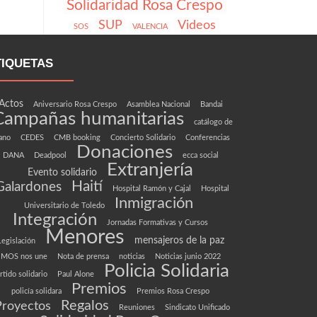
Solidaridad Rosa Crespo
SUP
Videos
SOS
VALENCIA
TIQUETAS
Actos
Aniversario Rosa Crespo
Asamblea Nacional
Bandai
Campañas humanitarias
catálogo de
ano
CEDES
CMB booking
Concierto Solidario
Conferencias
Donaciones
DANA
Deadpool
ecca social
Extranjería
Evento solidario
Haití
Galardones
Hospital Ramón y Cajal
Hospital
Inmigración
Universitario de Toledo
Integración
Jornadas Formativas y Cursos
Menores
mensajeros de la paz
Legislación
MOS nos une
Nota de prensa
noticias
Noticias junio 2022
Policia Solidaria
rtido solidario
Paul Alone
Premios
policía solidara
Premios Rosa Crespo
Regalos
Proyectos
Reuniones
Sindicato Unificado