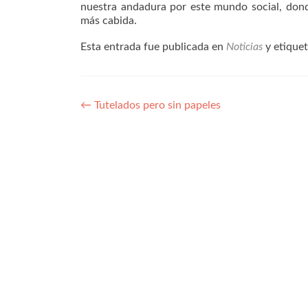
nuestra andadura por este mundo social, donde
más cabida.
Esta entrada fue publicada en
Noticias
y etique
Navegación
←
Tutelados pero sin papeles
de
entradas