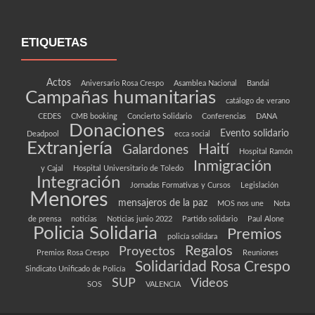
ETIQUETAS
Actos
Aniversario Rosa Crespo
Asamblea Nacional
Bandai
Campañas humanitarias
catálogo de verano
CEDES
CMB booking
Concierto Solidario
Conferencias
DANA
Donaciones
Evento solidario
Deadpool
ecca social
Extranjería
Haití
Galardones
Hospital Ramón
Inmigración
y Cajal
Hospital Universitario de Toledo
Integración
Jornadas Formativas y Cursos
Legislación
Menores
mensajeros de la paz
MOS nos une
Nota
de prensa
noticias
Noticias junio 2022
Partido solidario
Paul Alone
Policia Solidaria
Premios
policía solidara
Regalos
Proyectos
Premios Rosa Crespo
Reuniones
Solidaridad Rosa Crespo
Sindicato Unificado de Policía
SUP
Videos
SOS
VALENCIA