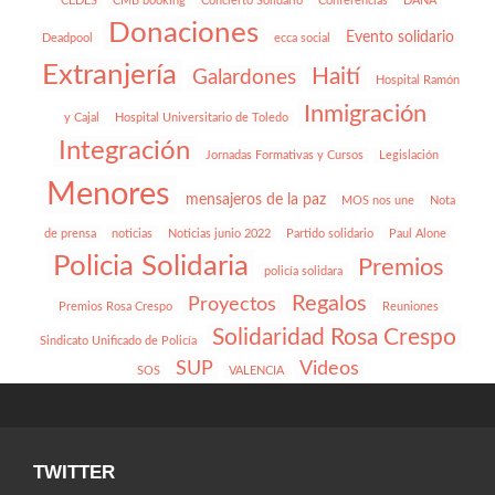
CEDES
CMB booking
Concierto Solidario
Conferencias
DANA
Donaciones
Evento solidario
Deadpool
ecca social
Extranjería
Haití
Galardones
Hospital Ramón
Inmigración
y Cajal
Hospital Universitario de Toledo
Integración
Jornadas Formativas y Cursos
Legislación
Menores
mensajeros de la paz
MOS nos une
Nota
de prensa
noticias
Noticias junio 2022
Partido solidario
Paul Alone
Policia Solidaria
Premios
policía solidara
Regalos
Proyectos
Premios Rosa Crespo
Reuniones
Solidaridad Rosa Crespo
Sindicato Unificado de Policía
SUP
Videos
SOS
VALENCIA
TWITTER