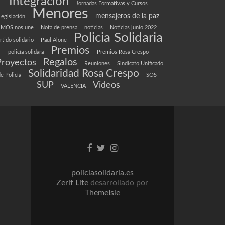
Integración
Jornadas Formativas y Cursos
Menores
mensajeros de la paz
Legislación
MOS nos une
Nota de prensa
noticias
Noticias junio 2022
Policia Solidaria
rtido solidario
Paul Alone
Premios
policía solidara
Premios Rosa Crespo
Regalos
Proyectos
Reuniones
Sindicato Unificado
Solidaridad Rosa Crespo
e Policía
SOS
SUP
Videos
VALENCIA
Enlace
Enlace
Enlace
de
de
de
Facebook
Twitter
instagram
policiasolidaria.es
Zerif Lite
desarrollado por
ThemeIsle