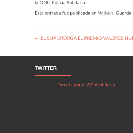
la ONG Policía Solidaria.
Esta entrada fue publicada en
Noticias
. Guarda 
Navegación
←
EL SUP OTORGA EL PREMIO VALORES H
de
entradas
TWITTER
Tweets por el @Polsolidaria.