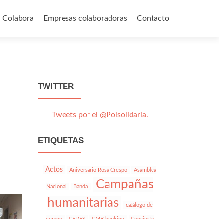
Colabora
Empresas colaboradoras
Contacto
TWITTER
Tweets por el @Polsolidaria.
ETIQUETAS
Actos
Aniversario Rosa Crespo
Asamblea
Campañas
Nacional
Bandai
humanitarias
catálogo de
verano
CEDES
CMB booking
Concierto