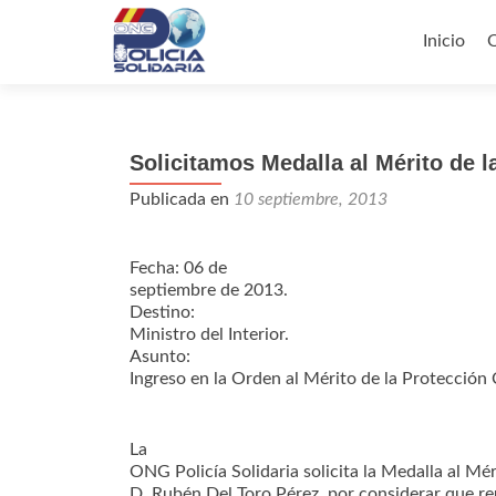
Ir
al
Inicio
contenid
Solicitamos Medalla al Mérito de l
Publicada en
10 septiembre, 2013
Fecha: 06 de
septiembre de 2013.
Destino:
Ministro del Interior.
Asunto:
Ingreso en la Orden al Mérito de la Protección C
La
ONG Policía Solidaria solicita la Medalla al Mér
D. Rubén Del Toro Pérez, por considerar que re