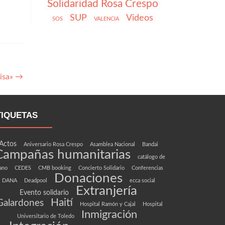
Solidaridad Rosa Crespo
SUP
Videos
SOS
VALENCIA
risa»
→
TIQUETAS
Actos
Aniversario Rosa Crespo
Asamblea Nacional
Bandai
Campañas humanitarias
catálogo de
ano
CEDES
CMB booking
Concierto Solidario
Conferencias
Donaciones
DANA
Deadpool
ecca social
Extranjería
Evento solidario
Haití
Galardones
Hospital Ramón y Cajal
Hospital
Inmigración
Universitario de Toledo