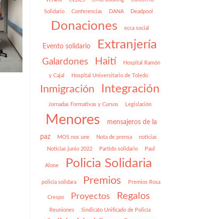
Solidario
Conferencias
DANA
Deadpool
Donaciones
ecca social
Extranjería
Evento solidario
Haití
Galardones
Hospital Ramón
y Cajal
Hospital Universitario de Toledo
Integración
Inmigración
Jornadas Formativas y Cursos
Legislación
Menores
mensajeros de la
paz
MOS nos une
Nota de prensa
noticias
Noticias junio 2022
Partido solidario
Paul
Policia Solidaria
Alone
Premios
policía solidara
Premios Rosa
Regalos
Proyectos
Crespo
Reuniones
Sindicato Unificado de Policía