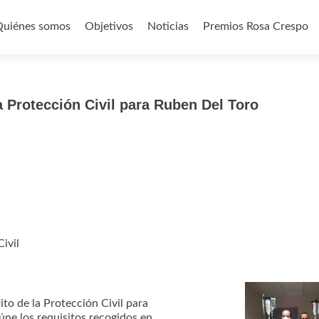
Quiénes somos
Objetivos
Noticias
Premios Rosa Crespo
o
a Protección Civil para Ruben Del Toro
ivil
ito de la Protección Civil para
úne los requisitos recogidos en